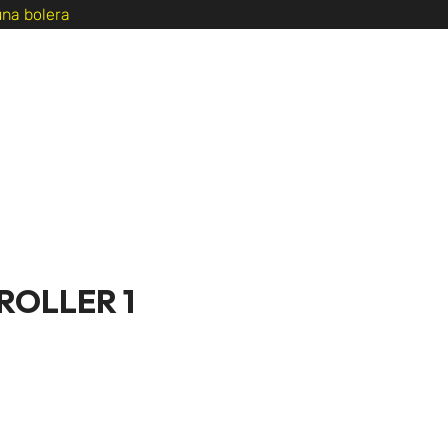
na bolera
LUB BOLO11
CONTACTO
ROLLER 1
recio