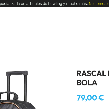
pecializada en artículos de bowling y mucho más.
No somos u
TORNEOS
TIENDA
NOSOTROS
C
RASCAL 
BOLA
P
79,00 €