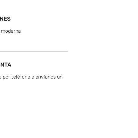
ONES
y moderna
ENTA
 por teléfono o envíanos un
o